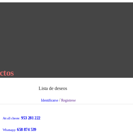
ctos
Lista de deseos
/
Identificarse
Registrese
953 281 222
Att all cliente:
658 874 539
Whatsapp: