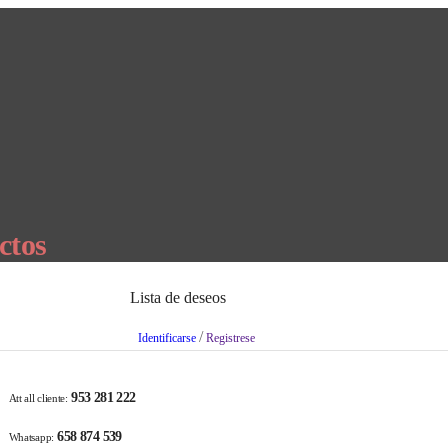
ctos
Lista de deseos
/
Identificarse
Registrese
953 281 222
Att all cliente:
658 874 539
Whatsapp: