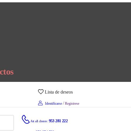
ctos
Lista de deseos
/
Identificarse
Registrese
953 281 222
Att all cliente: