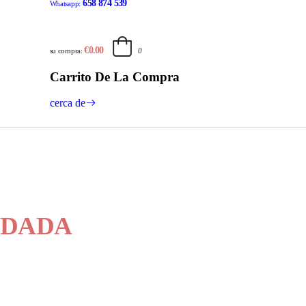
658 874 539
Whatsapp:
€0.00
su compra:
0
Carrito De La Compra
cerca de
DADA