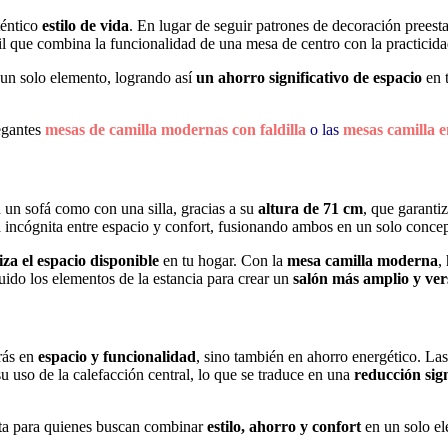
téntico
estilo de vida
. En lugar de seguir patrones de decoración preesta
til que combina la funcionalidad de una mesa de centro con la practici
 un solo elemento, logrando así
un ahorro significativo de espacio
en 
egantes
mesas de camilla modernas con faldilla
o las
mesas camilla 
n un sofá como con una silla, gracias a su
altura de 71 cm
, que garant
a incógnita entre espacio y confort, fusionando ambos en un solo concep
za el espacio disponible
en tu hogar. Con la
mesa camilla moderna
,
ido los elementos de la estancia para crear un
salón más amplio y vers
rás en
espacio y funcionalidad
, sino también en ahorro energético. Las
uso de la calefacción central, lo que se traduce en una
reducción sign
cta para quienes buscan combinar
estilo, ahorro y confort
en un solo e