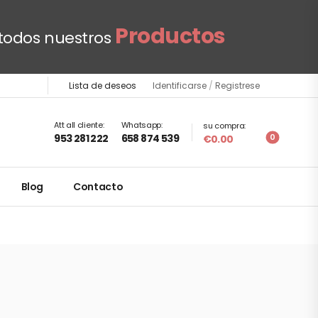
Productos
todos nuestros
Lista de deseos
Identificarse
/
Registrese
Att all cliente:
Whatsapp:
su compra:
0
953 281 222
658 874 539
€0.00
Blog
Contacto